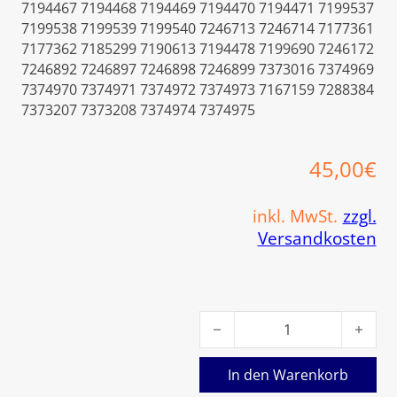
7194467 7194468 7194469 7194470 7194471 7199537
7199538 7199539 7199540 7246713 7246714 7177361
7177362 7185299 7190613 7194478 7199690 7246172
7246892 7246897 7246898 7246899 7373016 7374969
7374970 7374971 7374972 7374973 7167159 7288384
7373207 7373208 7374974 7374975
45,00
€
inkl. MwSt.
zzgl.
Versandkosten
Viessmann Abgastemperatur
In den Warenkorb