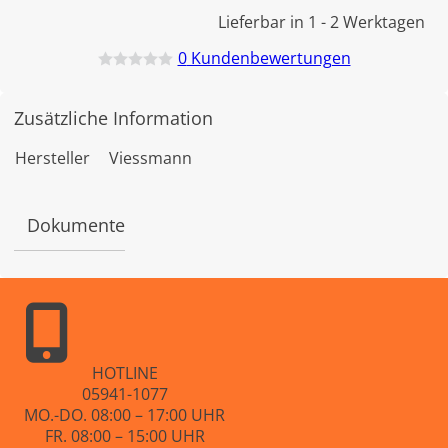
Lieferbar in 1 - 2 Werktagen
0
Kundenbewertungen
B
e
w
Zusätzliche Information
e
r
t
Hersteller
Viessmann
e
t
m
i
Dokumente
t
0
v
o
n
5
HOTLINE
05941-1077
MO.-DO. 08:00 – 17:00 UHR
FR. 08:00 – 15:00 UHR