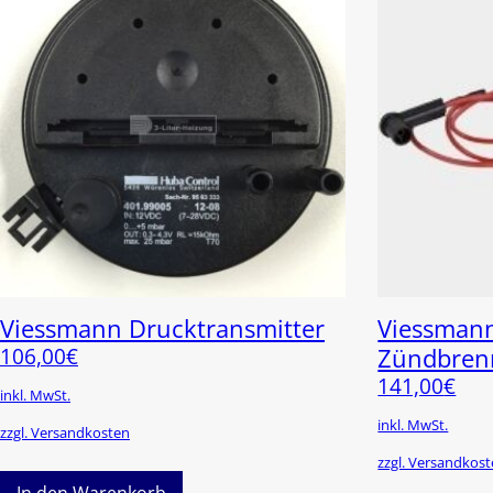
Viessmann Drucktransmitter
Viessmann
106,00
€
Zündbren
141,00
€
inkl. MwSt.
inkl. MwSt.
zzgl. Versandkosten
zzgl. Versandkos
In den Warenkorb