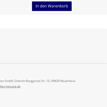
In den Warenkorb
ten GmbH, Dietrich-Borggreve-Str. 10, 49828 Neuenhaus
liter-heizung.de