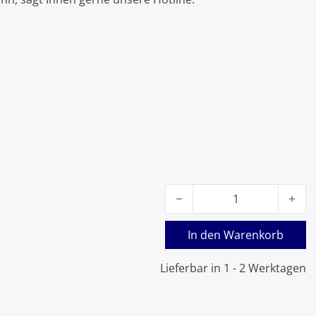
Viessmann Adapter Zündba
In den Warenkorb
Lieferbar in 1 - 2 Werktagen