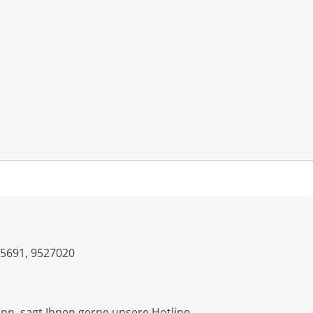
Mein Konto
FAQ
Warenkorb
5691, 9527020
nn, sagt Ihnen gerne unsere Hotline.