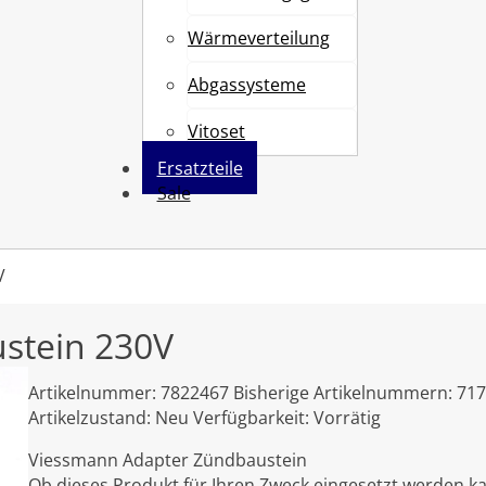
Wärmeverteilung
Abgassysteme
Vitoset
Ersatzteile
Sale
V
stein 230V
Artikelnummer:
7822467
Bisherige Artikelnummern:
717
Artikelzustand:
Neu
Verfügbarkeit:
Vorrätig
Viessmann Adapter Zündbaustein
Ob dieses Produkt für Ihren Zweck eingesetzt werden ka