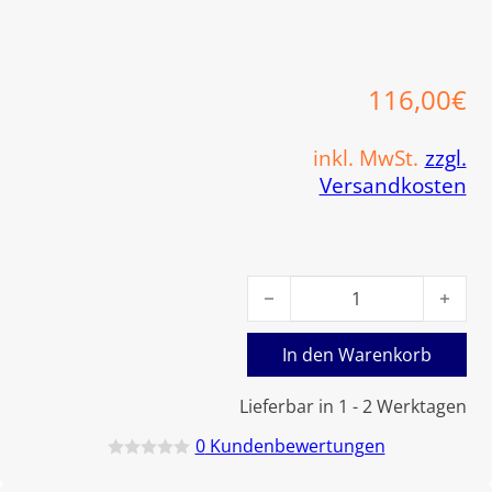
116,00
€
inkl. MwSt.
zzgl.
Versandkosten
Viessmann Anodenflansch mi
In den Warenkorb
Lieferbar in 1 - 2 Werktagen
0
Kundenbewertungen
B
e