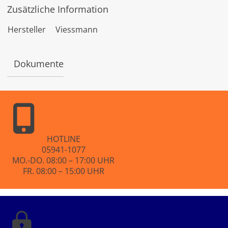
w
Zusätzliche Information
e
r
t
Hersteller
Viessmann
e
t
m
i
Dokumente
t
0
v
o
n
5
HOTLINE
05941-1077
MO.-DO. 08:00 – 17:00 UHR
FR. 08:00 – 15:00 UHR