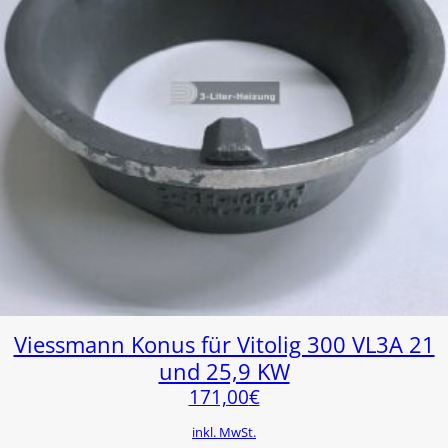
Viessmann Konus für Vitolig 300 VL3A 21
und 25,9 KW
171,00
€
inkl. MwSt.