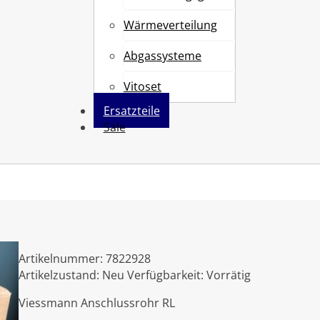
Wärmeverteilung
Abgassysteme
Vitoset
Ersatzteile
Sale
L
Artikelnummer:
7822928
Artikelzustand:
Neu
Verfügbarkeit:
Vorrätig
Viessmann Anschlussrohr RL