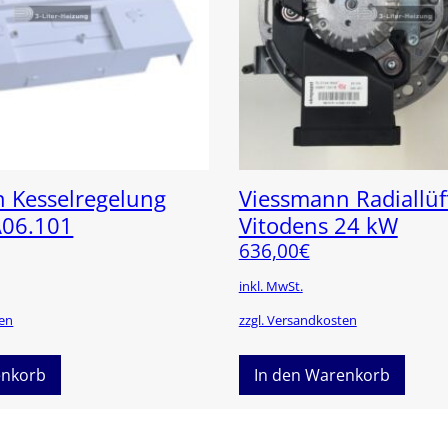
 Kesselregelung
Viessmann Radiallüf
A06.101
Vitodens 24 kW
636,00
€
inkl. MwSt.
ten
zzgl. Versandkosten
enkorb
In den Warenkorb