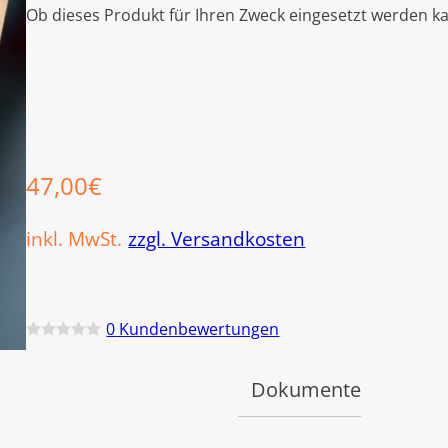
Ob dieses Produkt für Ihren Zweck eingesetzt werden ka
47,00
€
inkl. MwSt.
zzgl. Versandkosten
0
Kundenbewertungen
B
e
w
Dokumente
e
r
t
e