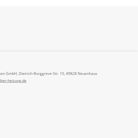
ten GmbH, Dietrich-Borggreve-Str. 10, 49828 Neuenhaus
liter-heizung.de