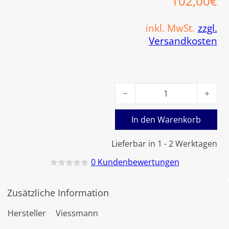
102,00
€
inkl. MwSt.
zzgl.
Versandkosten
Viessmann Anschlussrohr Sp
In den Warenkorb
Lieferbar in 1 - 2 Werktagen
0
Kundenbewertungen
B
e
w
Zusätzliche Information
e
r
t
Hersteller
Viessmann
e
t