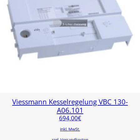
Viessmann Kesselregelung VBC 130-
A06.101
694,00
€
inkl. MwSt.
zzgl. Versandkosten