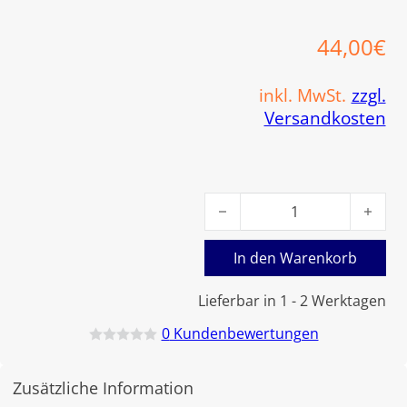
44,00
€
inkl. MwSt.
zzgl.
Versandkosten
Viessmann Austausch-Set Sc
In den Warenkorb
Lieferbar in 1 - 2 Werktagen
0
Kundenbewertungen
B
e
w
Zusätzliche Information
e
r