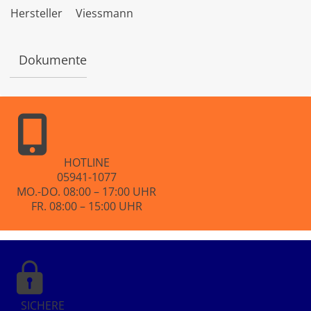
t
Hersteller
Viessmann
e
t
m
i
Dokumente
t
0
v
o
n
5
HOTLINE
05941-1077
MO.-DO. 08:00 – 17:00 UHR
FR. 08:00 – 15:00 UHR
SICHERE