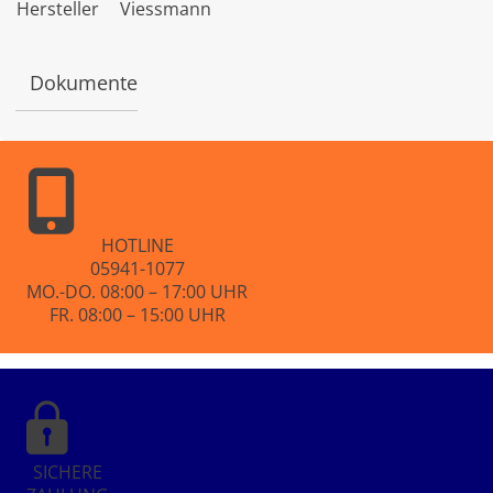
Hersteller
Viessmann
e
t
m
i
Dokumente
t
0
v
o
n
5
HOTLINE
05941-1077
MO.-DO. 08:00 – 17:00 UHR
FR. 08:00 – 15:00 UHR
SICHERE