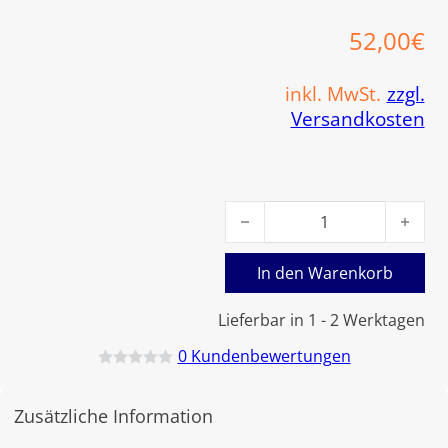
52,00
€
inkl. MwSt.
zzgl.
Versandkosten
Viessmann AZ-Bogen 87° 60/
In den Warenkorb
Lieferbar in 1 - 2 Werktagen
0
Kundenbewertungen
B
e
w
Zusätzliche Information
e
r
t