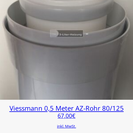
Viessmann 0,5 Meter AZ-Rohr 80/125
67,00
€
inkl. MwSt.