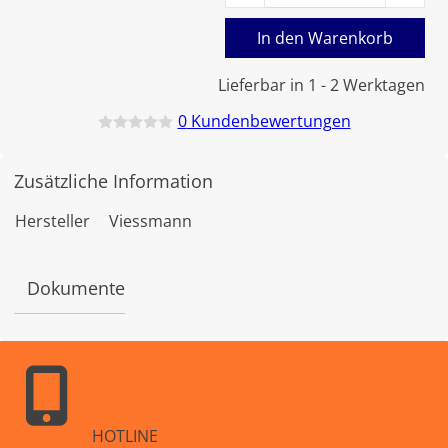
In den Warenkorb
Lieferbar in 1 - 2 Werktagen
0
Kundenbewertungen
B
e
w
Zusätzliche Information
e
r
t
Hersteller
Viessmann
e
t
m
i
Dokumente
t
0
v
o
n
5
HOTLINE