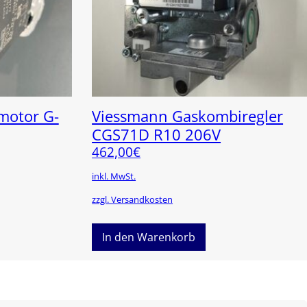
otor G-
Viessmann Gaskombiregler
CGS71D R10 206V
462,00
€
inkl. MwSt.
zzgl. Versandkosten
In den Warenkorb