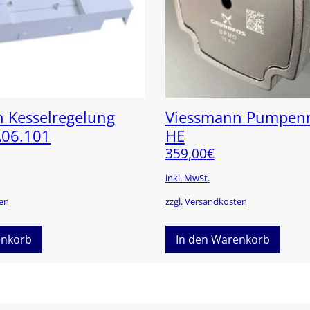
 Kesselregelung
Viessmann Pumpenm
A06.101
HE
359,00
€
inkl. MwSt.
ten
zzgl. Versandkosten
enkorb
In den Warenkorb