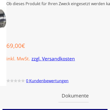
Ob dieses Produkt für Ihren Zweck eingesetzt werden ka
69,00
€
inkl. MwSt.
zzgl. Versandkosten
0
Kundenbewertungen
B
e
w
Dokumente
e
r
t
e