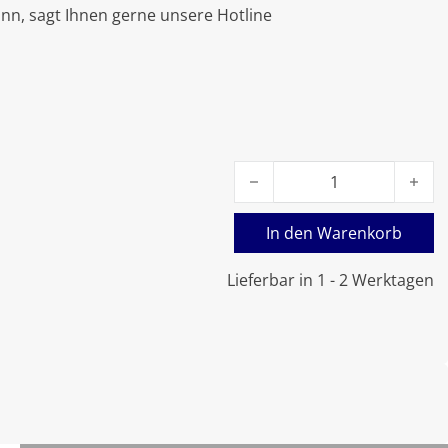
nn, sagt Ihnen gerne unsere Hotline
Viessmann Brennerstab 475
In den Warenkorb
Lieferbar in 1 - 2 Werktagen