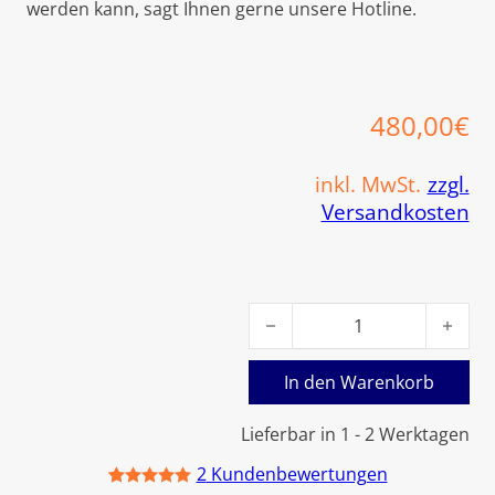
werden kann, sagt Ihnen gerne unsere Hotline.
480,00
€
inkl. MwSt.
zzgl.
Versandkosten
Viessmann Brennkammereinsa
In den Warenkorb
Lieferbar in 1 - 2 Werktagen
2
Kundenbewertungen
Bewertet
1