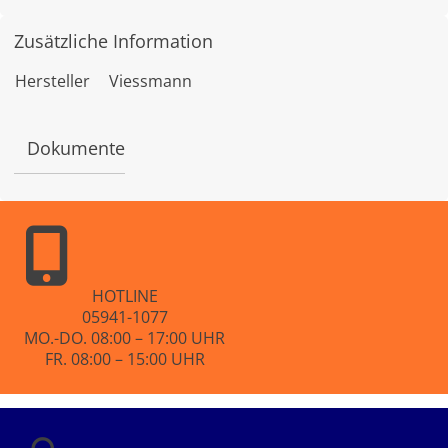
mit
5.00
von 5,
Zusätzliche Information
basierend
auf
Kundenbe
Hersteller
Viessmann
wertung
Dokumente
HOTLINE
05941-1077
MO.-DO. 08:00 – 17:00 UHR
FR. 08:00 – 15:00 UHR