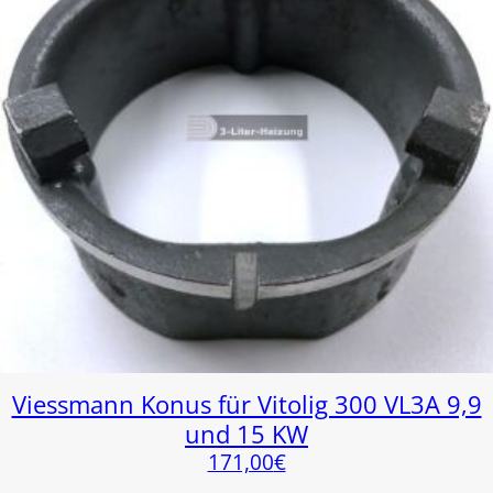
Viessmann Konus für Vitolig 300 VL3A 9,9
und 15 KW
171,00
€