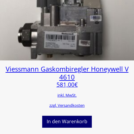
Viessmann Gaskombiregler Honeywell V
4610
581,00
€
inkl. MwSt.
zzgl. Versandkosten
In den Warenkorb