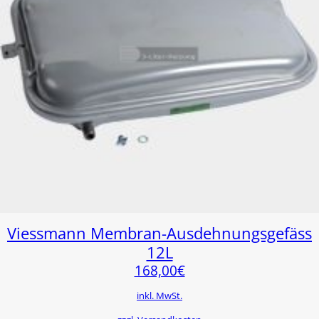
Viessmann Membran-Ausdehnungsgefäss
12L
168,00
€
inkl. MwSt.