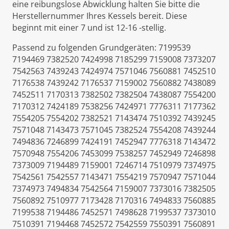
eine reibungslose Abwicklung halten Sie bitte die
Herstellernummer Ihres Kessels bereit. Diese
beginnt mit einer 7 und ist 12-16 -stellig.
Passend zu folgenden Grundgeräten: 7199539
7194469 7382520 7424998 7185299 7159008 7373207
7542563 7439243 7424974 7571046 7560881 7452510
7176538 7439242 7176537 7159002 7560882 7438089
7452511 7170313 7382502 7382504 7438087 7554200
7170312 7424189 7538256 7424971 7776311 7177362
7554205 7554202 7382521 7143474 7510392 7439245
7571048 7143473 7571045 7382524 7554208 7439244
7494836 7246899 7424191 7452947 7776318 7143472
7570948 7554206 7453099 7538257 7452949 7246898
7373009 7194489 7159001 7246714 7510979 7374975
7542561 7542557 7143471 7554219 7570947 7571044
7374973 7494834 7542564 7159007 7373016 7382505
7560892 7510977 7173428 7170316 7494833 7560885
7199538 7194486 7452571 7498628 7199537 7373010
7510391 7194468 7452572 7542559 7550391 7560891