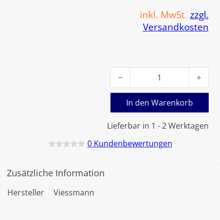
inkl. MwSt.
zzgl.
Versandkosten
Viessmann Dichtung Ionisatio
In den Warenkorb
Lieferbar in 1 - 2 Werktagen
0
Kundenbewertungen
B
e
w
Zusätzliche Information
e
r
t
Hersteller
Viessmann
e
t
m
i