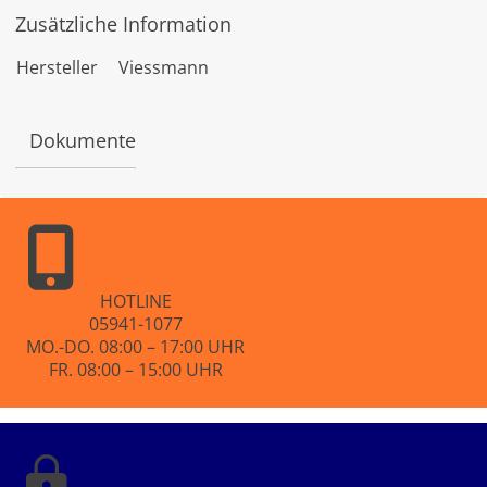
w
Zusätzliche Information
e
r
t
Hersteller
Viessmann
e
t
m
i
Dokumente
t
0
v
o
n
5
HOTLINE
05941-1077
MO.-DO. 08:00 – 17:00 UHR
FR. 08:00 – 15:00 UHR