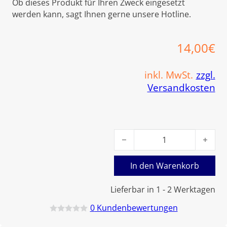
Ob dieses Produkt für Ihren Zweck eingesetzt
werden kann, sagt Ihnen gerne unsere Hotline.
14,00
€
inkl. MwSt.
zzgl.
Versandkosten
Viessmann Dichtung Rostlag
In den Warenkorb
Lieferbar in 1 - 2 Werktagen
0
Kundenbewertungen
B
e