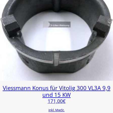
Viessmann Konus für Vitolig 300 VL3A 9,9
und 15 KW
171,00
€
inkl. MwSt.