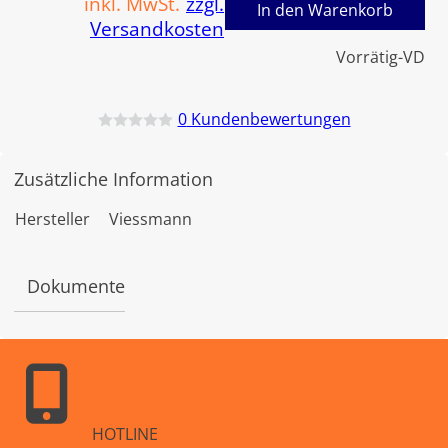
inkl. MwSt.
zzgl.
In den Warenkorb
Versandkosten
Vorrätig-VD
0
Kundenbewertungen
B
e
w
Zusätzliche Information
e
r
t
Hersteller
Viessmann
e
t
m
i
Dokumente
t
0
v
o
n
5
HOTLINE