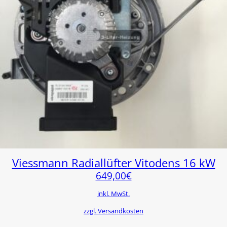
Viessmann Radiallüfter Vitodens 16 kW
649,00
€
inkl. MwSt.
zzgl. Versandkosten