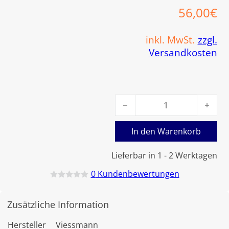
56,00
€
inkl. MwSt.
zzgl.
Versandkosten
Viessmann Druckschalter 17
In den Warenkorb
Lieferbar in 1 - 2 Werktagen
0
Kundenbewertungen
B
e
w
Zusätzliche Information
e
r
t
Hersteller
Viessmann
e