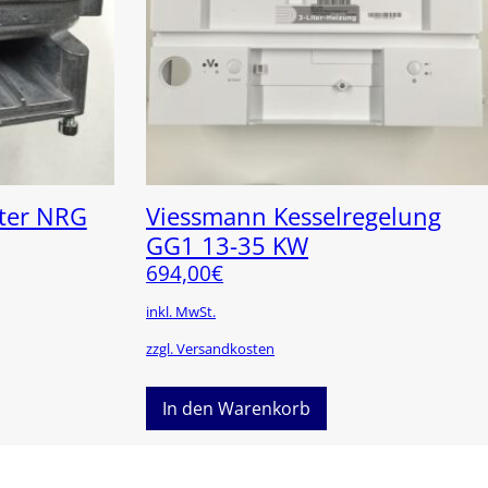
fter NRG
Viessmann Kesselregelung
GG1 13-35 KW
694,00
€
inkl. MwSt.
zzgl. Versandkosten
In den Warenkorb