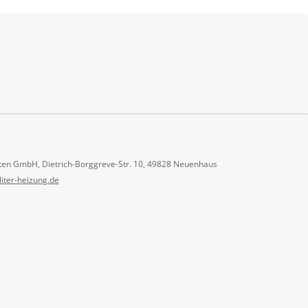
ten GmbH, Dietrich-Borggreve-Str. 10, 49828 Neuenhaus
liter-heizung.de