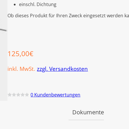
einschl. Dichtung
Ob dieses Produkt für Ihren Zweck eingesetzt werden ka
125,00
€
inkl. MwSt.
zzgl. Versandkosten
0
Kundenbewertungen
B
e
w
Dokumente
e
r
t
e