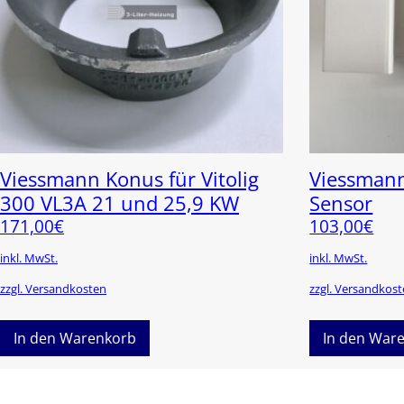
Viessmann Konus für Vitolig
Viessman
300 VL3A 21 und 25,9 KW
Sensor
171,00
€
103,00
€
inkl. MwSt.
inkl. MwSt.
zzgl. Versandkosten
zzgl. Versandkos
In den Warenkorb
In den War