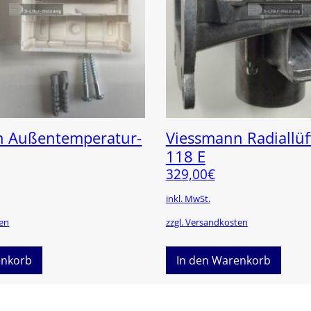
n Außentemperatur-
Viessmann Radiallü
118 E
329,00
€
inkl. MwSt.
ten
zzgl. Versandkosten
enkorb
In den Warenkorb