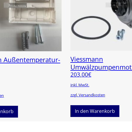
Viessmann
n Außentemperatur-
Umwälzpumpenmotor
203,00
€
inkl. MwSt.
zzgl. Versandkosten
ten
In den Warenkorb
enkorb