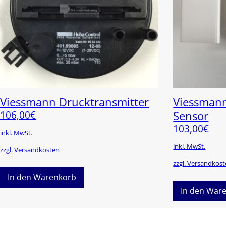
Viessmann Drucktransmitter
Viessman
106,00
€
Sensor
103,00
€
inkl. MwSt.
inkl. MwSt.
zzgl. Versandkosten
zzgl. Versandkos
In den Warenkorb
In den War