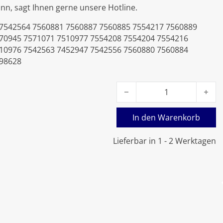
nn, sagt Ihnen gerne unsere Hotline.
 7542564 7560881 7560887 7560885 7554217 7560889
70945 7571071 7510977 7554208 7554204 7554216
10976 7542563 7452947 7542556 7560880 7560884
498628
Viessmann Flammkörper D
In den Warenkorb
Lieferbar in 1 - 2 Werktagen