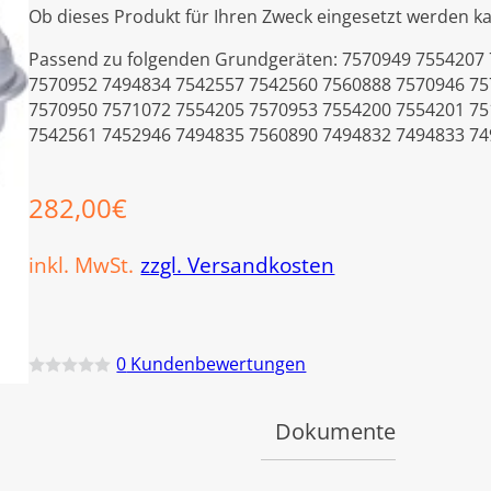
Ob dieses Produkt für Ihren Zweck eingesetzt werden ka
Passend zu folgenden Grundgeräten: 7570949 7554207
7570952 7494834 7542557 7542560 7560888 7570946 75
7570950 7571072 7554205 7570953 7554200 7554201 75
7542561 7452946 7494835 7560890 7494832 7494833 7
282,00
€
inkl. MwSt.
zzgl. Versandkosten
0
Kundenbewertungen
B
e
w
Dokumente
e
r
t
e