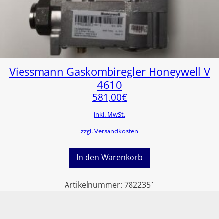
Viessmann Gaskombiregler Honeywell V
4610
581,00
€
inkl. MwSt.
zzgl. Versandkosten
In den Warenkorb
Artikelnummer:
7822351