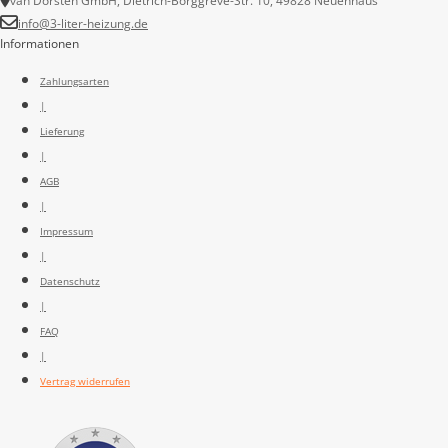
van Dorsten GmbH, Dietrich-Borggreve-Str. 10, 49828 Neuenhaus
info@3-liter-heizung.de
Informationen
Zahlungsarten
|
Lieferung
|
AGB
|
Impressum
|
Datenschutz
|
FAQ
|
Vertrag widerrufen