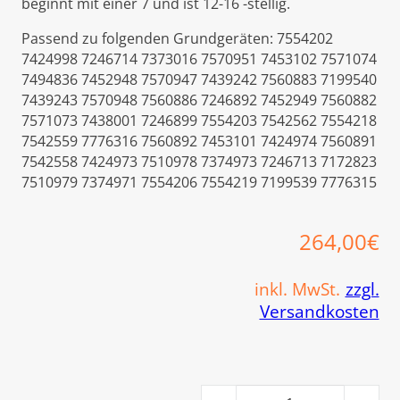
beginnt mit einer 7 und ist 12-16 -stellig.
Passend zu folgenden Grundgeräten: 7554202
7424998 7246714 7373016 7570951 7453102 7571074
7494836 7452948 7570947 7439242 7560883 7199540
7439243 7570948 7560886 7246892 7452949 7560882
7571073 7438001 7246899 7554203 7542562 7554218
7542559 7776316 7560892 7453101 7424974 7560891
7542558 7424973 7510978 7374973 7246713 7172823
7510979 7374971 7554206 7554219 7199539 7776315
264,00
€
inkl. MwSt.
zzgl.
Versandkosten
Viessmann Flammkörper D=1