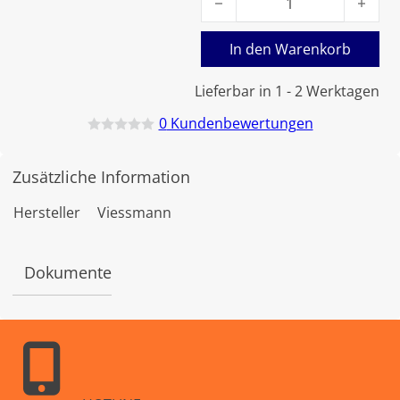
In den Warenkorb
Lieferbar in 1 - 2 Werktagen
0
Kundenbewertungen
B
e
w
Zusätzliche Information
e
r
t
Hersteller
Viessmann
e
t
m
i
Dokumente
t
0
v
o
n
5