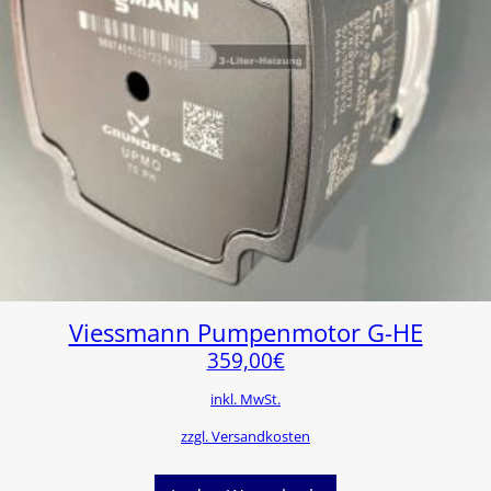
Viessmann Pumpenmotor G-HE
359,00
€
inkl. MwSt.
zzgl. Versandkosten