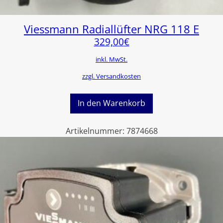
Viessmann Radiallüfter NRG 118 E
329,00
€
inkl. MwSt.
zzgl. Versandkosten
In den Warenkorb
Artikelnummer:
7874668