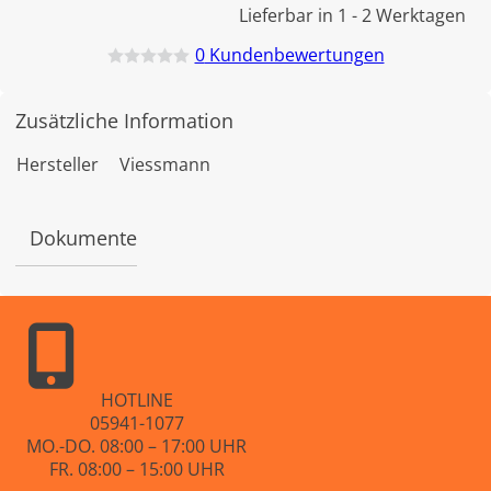
Lieferbar in 1 - 2 Werktagen
0
Kundenbewertungen
B
e
w
Zusätzliche Information
e
r
t
Hersteller
Viessmann
e
t
m
i
Dokumente
t
0
v
o
n
5
HOTLINE
05941-1077
MO.-DO. 08:00 – 17:00 UHR
FR. 08:00 – 15:00 UHR