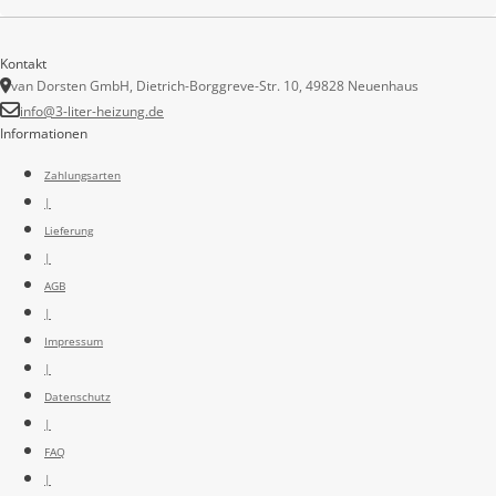
Kontakt
van Dorsten GmbH, Dietrich-Borggreve-Str. 10, 49828 Neuenhaus
info@3-liter-heizung.de
Informationen
Zahlungsarten
|
Lieferung
|
AGB
|
Impressum
|
Datenschutz
|
FAQ
|