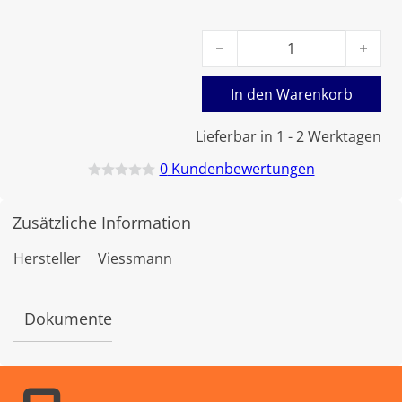
Viessmann Flammrohr 1,0 BC
In den Warenkorb
Lieferbar in 1 - 2 Werktagen
0
Kundenbewertungen
B
e
w
Zusätzliche Information
e
r
t
Hersteller
Viessmann
e
t
m
i
Dokumente
t
0
v
o
n
5