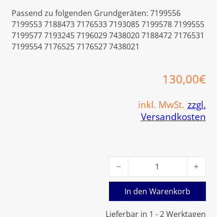
Passend zu folgenden Grundgeräten: 7199556
7199553 7188473 7176533 7193085 7199578 7199555
7199577 7193245 7196029 7438020 7188472 7176531
7199554 7176525 7176527 7438021
130,00
€
inkl. MwSt.
zzgl.
Versandkosten
Viessmann Gasdruckwächter
In den Warenkorb
Lieferbar in 1 - 2 Werktagen