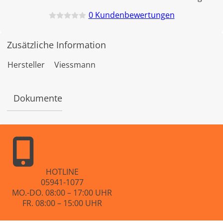
0
Kundenbewertungen
B
e
w
Zusätzliche Information
e
r
t
Hersteller
Viessmann
e
t
m
i
Dokumente
t
0
v
o
n
5
HOTLINE
05941-1077
MO.-DO. 08:00 – 17:00 UHR
FR. 08:00 – 15:00 UHR