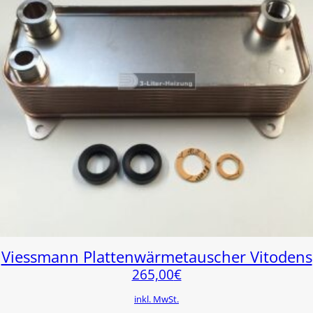
Viessmann Plattenwärmetauscher Vitodens
265,00
€
inkl. MwSt.