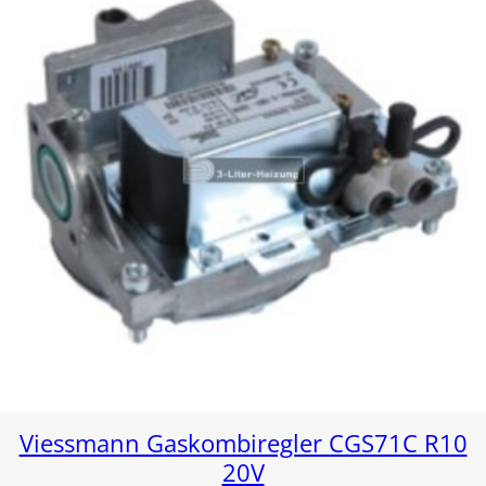
Viessmann Gaskombiregler CGS71C R10
20V