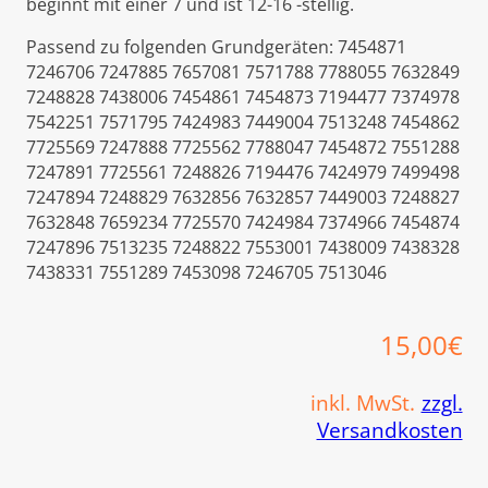
beginnt mit einer 7 und ist 12-16 -stellig.
Passend zu folgenden Grundgeräten: 7454871
7246706 7247885 7657081 7571788 7788055 7632849
7248828 7438006 7454861 7454873 7194477 7374978
7542251 7571795 7424983 7449004 7513248 7454862
7725569 7247888 7725562 7788047 7454872 7551288
7247891 7725561 7248826 7194476 7424979 7499498
7247894 7248829 7632856 7632857 7449003 7248827
7632848 7659234 7725570 7424984 7374966 7454874
7247896 7513235 7248822 7553001 7438009 7438328
7438331 7551289 7453098 7246705 7513046
15,00
€
inkl. MwSt.
zzgl.
Versandkosten