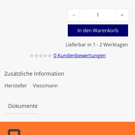
Viessmann Gasdüse 06 schw
In den Warenkorb
Lieferbar in 1 - 2 Werktagen
0
Kundenbewertungen
B
e
w
Zusätzliche Information
e
r
t
Hersteller
Viessmann
e
t
m
i
Dokumente
t
0
v
o
n
5