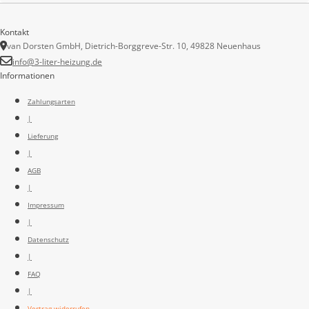
Kontakt
van Dorsten GmbH, Dietrich-Borggreve-Str. 10, 49828 Neuenhaus
info@3-liter-heizung.de
Informationen
Zahlungsarten
|
Lieferung
|
AGB
|
Impressum
|
Datenschutz
|
FAQ
|
Vertrag widerrufen