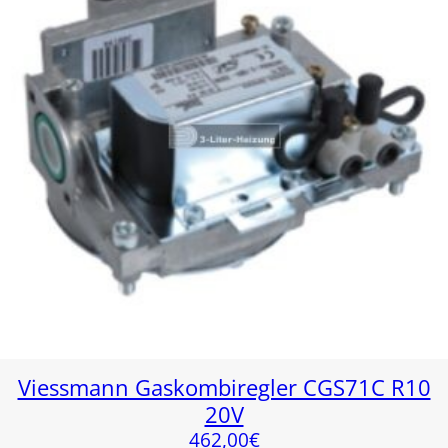
Viessmann Gaskombiregler CGS71C R10
20V
462,00
€