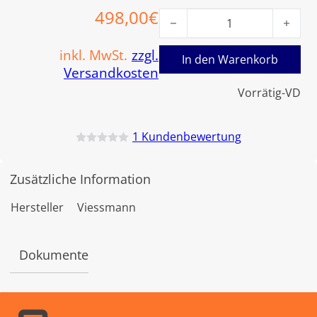
498,00
€
Viessmann Gebläse 24 Volt 
inkl. MwSt.
zzgl.
In den Warenkorb
Versandkosten
Vorrätig-VD
1
Kundenbewertung
B
e
w
Zusätzliche Information
e
r
t
Hersteller
Viessmann
e
t
m
i
Dokumente
t
0
v
o
n
5