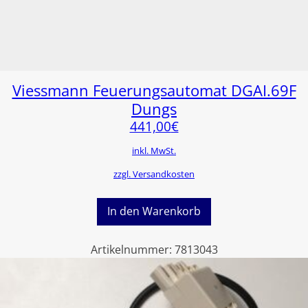
Viessmann Feuerungsautomat DGAI.69F
Dungs
441,00
€
inkl. MwSt.
zzgl. Versandkosten
In den Warenkorb
Artikelnummer:
7813043