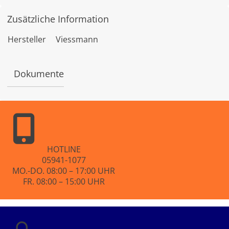
e
w
Zusätzliche Information
e
r
t
Hersteller
Viessmann
e
t
m
i
Dokumente
t
0
v
o
n
5
HOTLINE
05941-1077
MO.-DO. 08:00 – 17:00 UHR
FR. 08:00 – 15:00 UHR