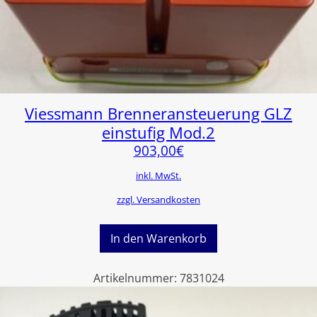
Viessmann Brenneransteuerung GLZ
einstufig Mod.2
903,00
€
inkl. MwSt.
zzgl. Versandkosten
In den Warenkorb
Artikelnummer:
7831024