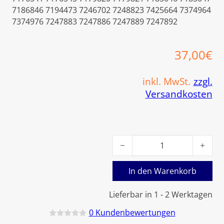
7186846 7194473 7246702 7248823 7425664 7374964
7374976 7247883 7247886 7247889 7247892
37,00
€
inkl. MwSt.
zzgl.
Versandkosten
Viessmann Gemischklappe M
In den Warenkorb
Lieferbar in 1 - 2 Werktagen
0
Kundenbewertungen
B