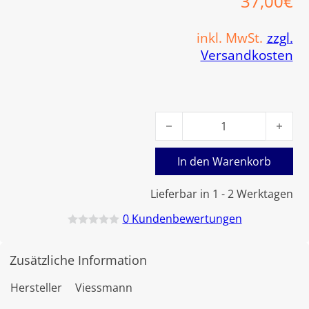
37,00
€
inkl. MwSt.
zzgl.
Versandkosten
Viessmann Graphitdichtung 
In den Warenkorb
Lieferbar in 1 - 2 Werktagen
0
Kundenbewertungen
B
e
w
Zusätzliche Information
e
r
t
Hersteller
Viessmann
e
t