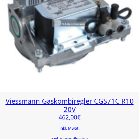
Viessmann Gaskombiregler CGS71C R10
20V
462,00
€
inkl. MwSt.
zzgl. Versandkosten