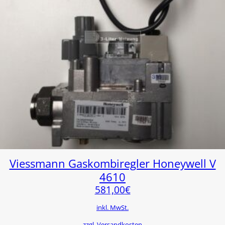
Viessmann Gaskombiregler Honeywell V
4610
581,00
€
inkl. MwSt.
zzgl. Versandkosten