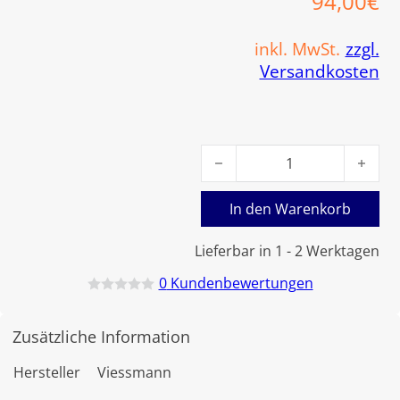
94,00
€
inkl. MwSt.
zzgl.
Versandkosten
Viessmann Guss-Stabanode 
In den Warenkorb
Lieferbar in 1 - 2 Werktagen
0
Kundenbewertungen
B
e
w
Zusätzliche Information
e
r
t
Hersteller
Viessmann
e
t