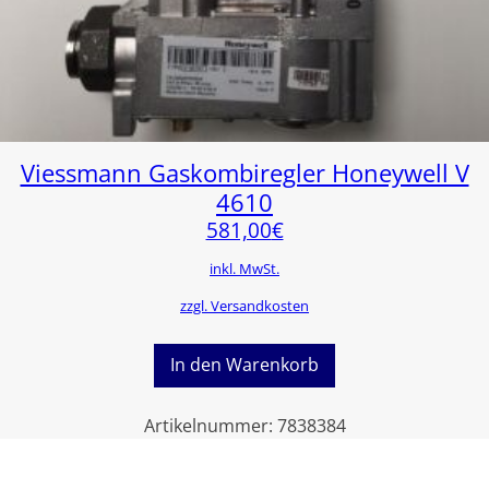
Viessmann Gaskombiregler Honeywell V
4610
581,00
€
inkl. MwSt.
zzgl. Versandkosten
In den Warenkorb
Artikelnummer:
7838384