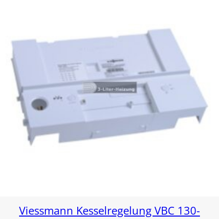
Viessmann Kesselregelung VBC 130-