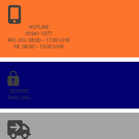
5
HOTLINE
05941-1077
MO.-DO. 08:00 – 17:00 UHR
FR. 08:00 – 15:00 UHR
SICHERE
ZAHLUNG