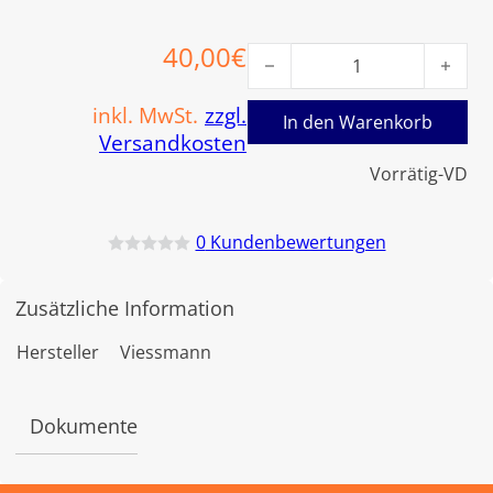
40,00
€
Viessmann HW-Verbindungsl
inkl. MwSt.
zzgl.
In den Warenkorb
Versandkosten
Vorrätig-VD
0
Kundenbewertungen
B
e
w
Zusätzliche Information
e
r
t
Hersteller
Viessmann
e
t
m
i
Dokumente
t
0
v
o
n