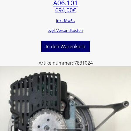
A06.101
694,00
€
inkl. MwSt.
zzgl. Versandkosten
In den Warenkorb
Artikelnummer:
7831024