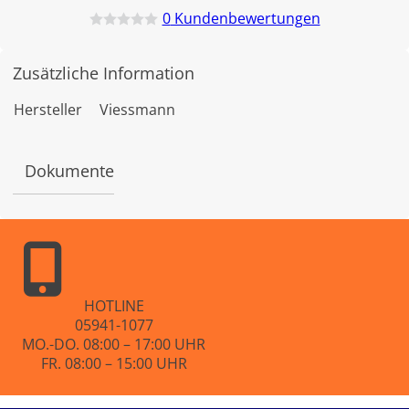
0
Kundenbewertungen
B
e
w
Zusätzliche Information
e
r
t
Hersteller
Viessmann
e
t
m
i
Dokumente
t
0
v
o
n
5
HOTLINE
05941-1077
MO.-DO. 08:00 – 17:00 UHR
FR. 08:00 – 15:00 UHR