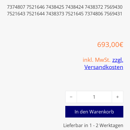
7374807 7521646 7438425 7438424 7438372 7569430
7521643 7521644 7438373 7521645 7374806 7569431
693,00
€
inkl. MwSt.
zzgl.
Versandkosten
Viessmann Kesselregelung R
In den Warenkorb
Lieferbar in 1 - 2 Werktagen