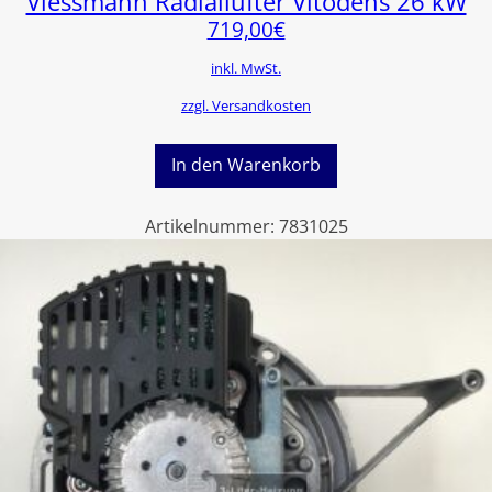
Viessmann Radiallüfter Vitodens 26 kW
719,00
€
inkl. MwSt.
zzgl. Versandkosten
In den Warenkorb
Artikelnummer:
7831025