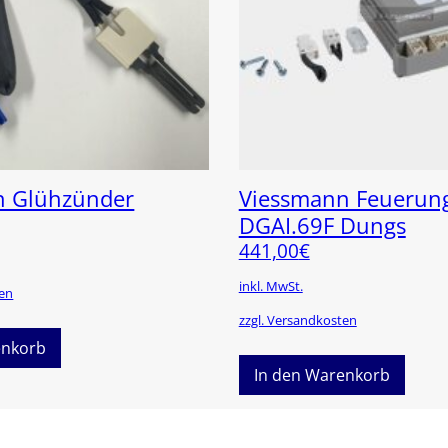
n Glühzünder
Viessmann Feuerun
DGAI.69F Dungs
441,00
€
inkl. MwSt.
ten
zzgl. Versandkosten
enkorb
In den Warenkorb