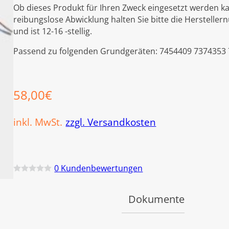
Ob dieses Produkt für Ihren Zweck eingesetzt werden ka
reibungslose Abwicklung halten Sie bitte die Hersteller
und ist 12-16 -stellig.
Passend zu folgenden Grundgeräten: 7454409 7374353
58,00
€
inkl. MwSt.
zzgl. Versandkosten
0
Kundenbewertungen
B
e
w
Dokumente
e
r
t
e