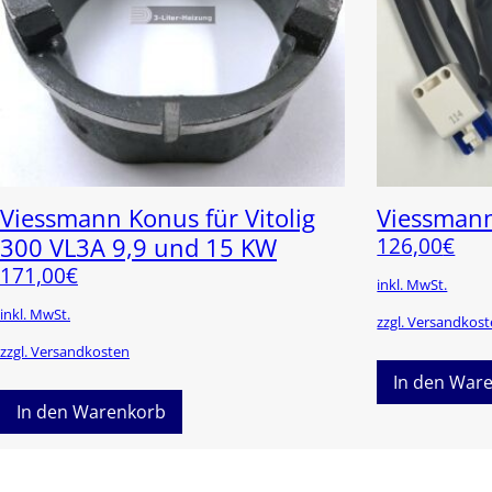
Viessmann Konus für Vitolig
Viessman
300 VL3A 9,9 und 15 KW
126,00
€
171,00
€
inkl. MwSt.
inkl. MwSt.
zzgl. Versandkos
zzgl. Versandkosten
In den War
In den Warenkorb