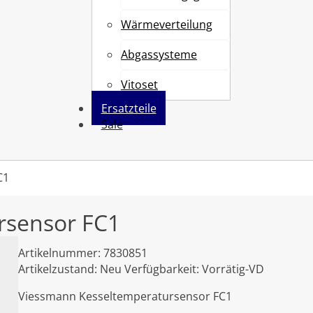
Wärmeverteilung
Abgassysteme
Vitoset
Ersatzteile
Sale
C1
rsensor FC1
Artikelnummer:
7830851
Artikelzustand:
Neu
Verfügbarkeit:
Vorrätig-VD
Viessmann Kesseltemperatursensor FC1