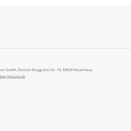
ten GmbH, Dietrich-Borggreve-Str. 10, 49828 Neuenhaus
liter-heizung.de