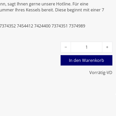
nn, sagt Ihnen gerne unsere Hotline. Für eine
nummer Ihres Kessels bereit. Diese beginnt mit einer 7
 7374352 7454412 7424400 7374351 7374989
Viessmann Kesseltemperat
In den Warenkorb
Vorrätig-VD