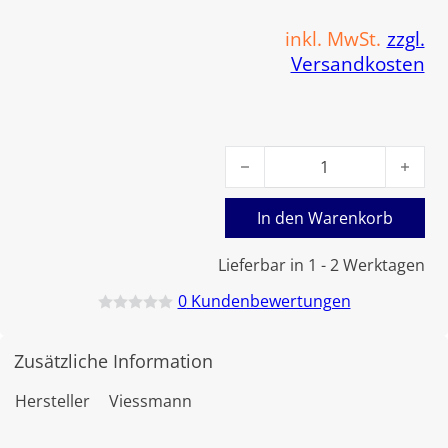
inkl. MwSt.
zzgl.
Versandkosten
Viessmann Konusheber 10 u
In den Warenkorb
Lieferbar in 1 - 2 Werktagen
0
Kundenbewertungen
B
e
w
Zusätzliche Information
e
r
t
Hersteller
Viessmann
e
t
m