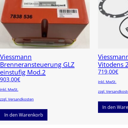
Viessmann
Viessmann
Brenneransteuerung GLZ
Vitodens 
einstufig Mod.2
719,00
€
903,00
€
inkl. MwSt.
inkl. MwSt.
zzgl. Versandkos
zzgl. Versandkosten
In den War
In den Warenkorb