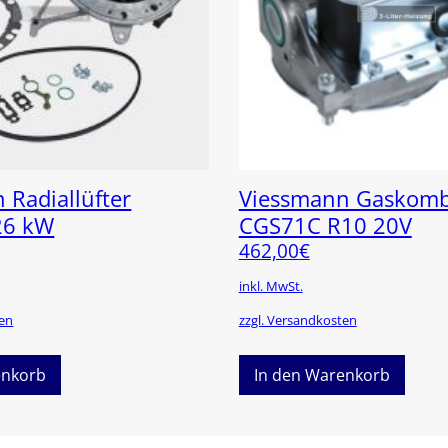
 Radiallüfter
Viessmann Gaskombi
26 kW
CGS71C R10 20V
462,00
€
inkl. MwSt.
ten
zzgl. Versandkosten
enkorb
In den Warenkorb