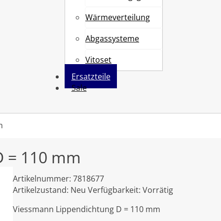
Wärmeverteilung
Abgassysteme
Vitoset
Ersatzteile
Sale
m
D = 110 mm
Artikelnummer:
7818677
Artikelzustand:
Neu
Verfügbarkeit:
Vorrätig
Viessmann Lippendichtung D = 110 mm