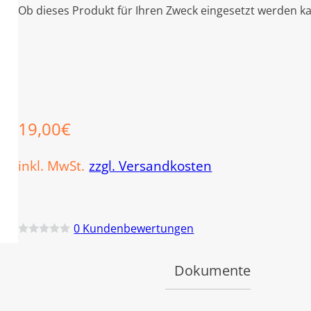
Ob dieses Produkt für Ihren Zweck eingesetzt werden ka
19,00
€
inkl. MwSt.
zzgl. Versandkosten
0
Kundenbewertungen
B
e
w
Dokumente
e
r
t
e