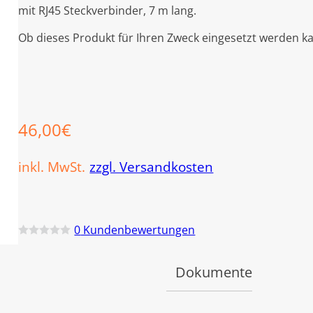
mit RJ45 Steckverbinder, 7 m lang.
Ob dieses Produkt für Ihren Zweck eingesetzt werden ka
46,00
€
inkl. MwSt.
zzgl. Versandkosten
0
Kundenbewertungen
B
e
w
Dokumente
e
r
t
e