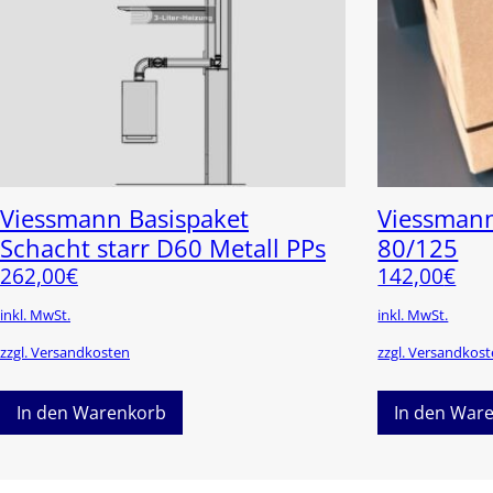
Viessmann Basispaket
Viessmann
Schacht starr D60 Metall PPs
80/125
262,00
€
142,00
€
inkl. MwSt.
inkl. MwSt.
zzgl. Versandkosten
zzgl. Versandkos
In den Warenkorb
In den War