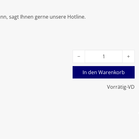
nn, sagt Ihnen gerne unsere Hotline.
Viessmann LON-Verbindungs
In den Warenkorb
Vorrätig-VD