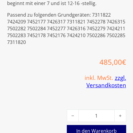
beginnt mit einer 7 und ist 12-16 -stellig.
Passend zu folgenden Grundgeräten: 7311822
7424209 7452177 7426317 7311821 7452278 7426315
7502282 7502284 7452277 7426316 7452279 7424211
7502283 7452178 7452176 7424210 7502286 7502285
7311820
485,00
€
inkl. MwSt.
zzgl.
Versandkosten
Viessmann Luftklappeneinhe
In den Warenkorb