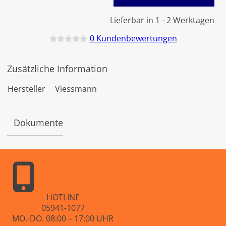
Lieferbar in 1 - 2 Werktagen
0
Kundenbewertungen
B
e
w
Zusätzliche Information
e
r
t
Hersteller
Viessmann
e
t
m
i
Dokumente
t
0
v
o
n
5
HOTLINE
05941-1077
MO.-DO. 08:00 – 17:00 UHR