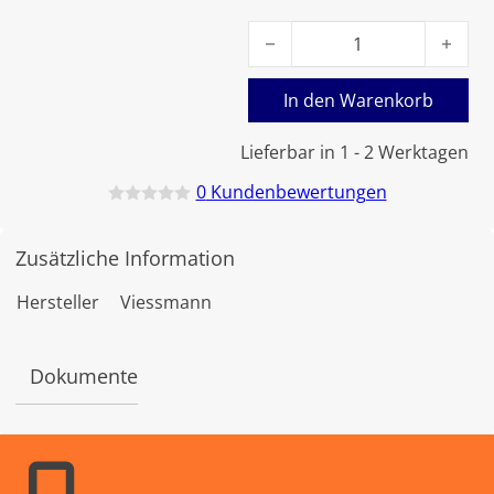
Viessmann Membran-Ausdehn
In den Warenkorb
Lieferbar in 1 - 2 Werktagen
0
Kundenbewertungen
B
e
w
Zusätzliche Information
e
r
t
Hersteller
Viessmann
e
t
m
i
Dokumente
t
0
v
o
n
5