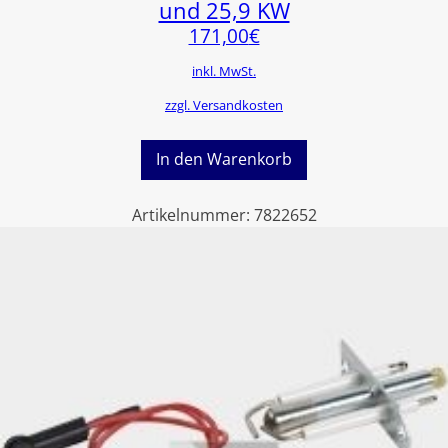
und 25,9 KW
171,00
€
inkl. MwSt.
zzgl. Versandkosten
In den Warenkorb
Artikelnummer:
7822652