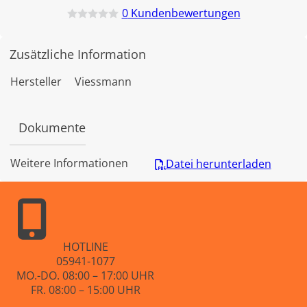
0
Kundenbewertungen
B
e
w
Zusätzliche Information
e
r
t
Hersteller
Viessmann
e
t
m
i
Dokumente
t
0
v
o
Weitere Informationen
Datei herunterladen
n
5
HOTLINE
05941-1077
MO.-DO. 08:00 – 17:00 UHR
FR. 08:00 – 15:00 UHR