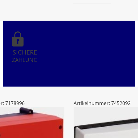
Kundenbe
wertungen
SICHERE
ZAHLUNG
r:
7178996
Artikelnummer:
7452092