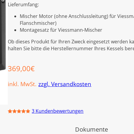
Lieferumfang:
Mischer Motor (ohne Anschlussleitung) für Viessma
Flanschmischer)
Montagesatz für Viessmann-Mischer
Ob dieses Produkt für Ihren Zweck eingesetzt werden ka
halten Sie bitte die Herstellernummer Ihres Kessels bereit
369,00
€
inkl. MwSt.
zzgl. Versandkosten
3
Kundenbewertungen
Bewertet
2
mit
5.00
von 5,
Dokumente
basierend
auf