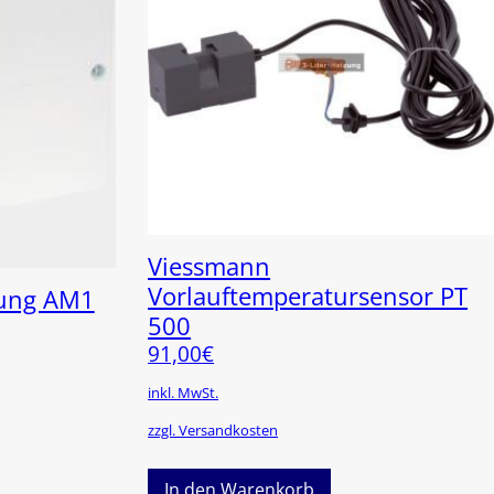
Viessmann
Vorlauftemperatursensor PT
rung AM1
500
91,00
€
inkl. MwSt.
zzgl. Versandkosten
In den Warenkorb