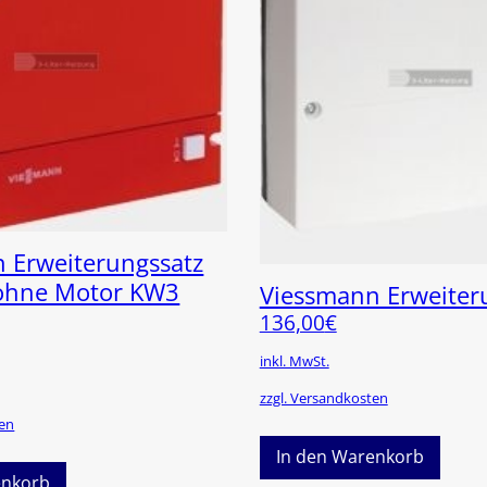
 Erweiterungssatz
 ohne Motor KW3
Viessmann Erweite
136,00
€
inkl. MwSt.
zzgl. Versandkosten
ten
In den Warenkorb
enkorb