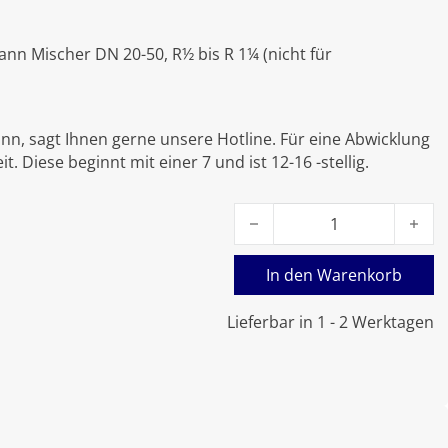
nn Mischer DN 20-50, R½ bis R 1¼ (nicht für
nn, sagt Ihnen gerne unsere Hotline. Für eine Abwicklung
. Diese beginnt mit einer 7 und ist 12-16 -stellig.
Viessmann Mischermotor fü
In den Warenkorb
Lieferbar in 1 - 2 Werktagen