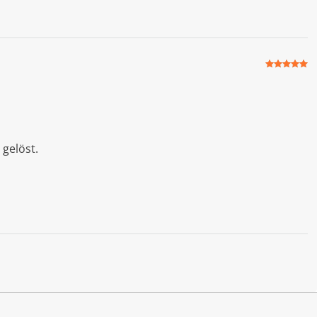
Bewertet
mit
5
von
5
gelöst.