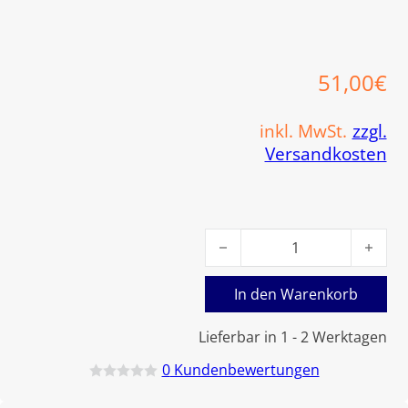
51,00
€
inkl. MwSt.
zzgl.
Versandkosten
Viessmann Düse 0,50 Gph 80°
In den Warenkorb
Lieferbar in 1 - 2 Werktagen
0
Kundenbewertungen
B
e