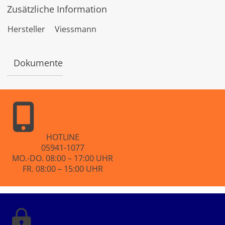
w
Zusätzliche Information
e
r
t
Hersteller
Viessmann
e
t
m
i
Dokumente
t
0
v
o
n
5
HOTLINE
05941-1077
MO.-DO. 08:00 – 17:00 UHR
FR. 08:00 – 15:00 UHR