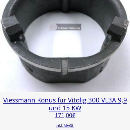
Viessmann Konus für Vitolig 300 VL3A 9,9
und 15 KW
171,00
€
inkl. MwSt.