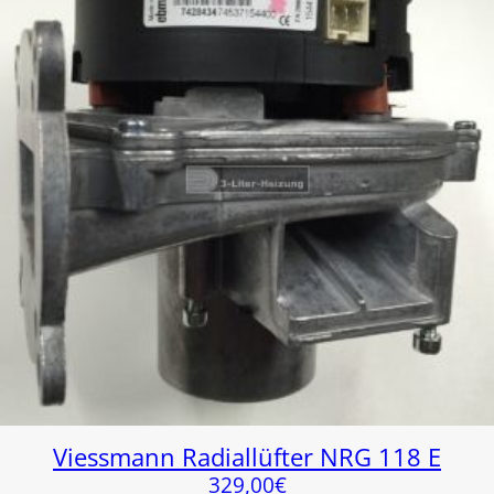
Viessmann Radiallüfter NRG 118 E
329,00
€