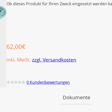
Ob dieses Produkt für Ihren Zweck eingesetzt werden ka
62,00
€
inkl. MwSt.
zzgl. Versandkosten
0
Kundenbewertungen
B
e
w
Dokumente
e
r
t
e