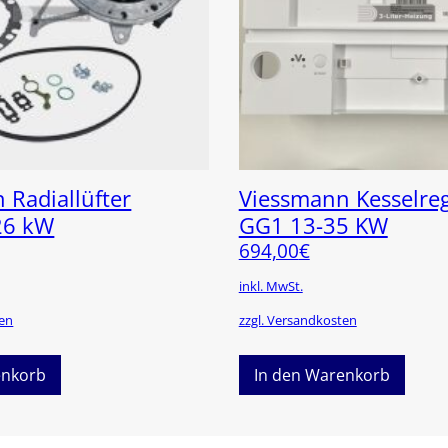
 Radiallüfter
Viessmann Kesselre
26 kW
GG1 13-35 KW
694,00
€
inkl. MwSt.
ten
zzgl. Versandkosten
enkorb
In den Warenkorb