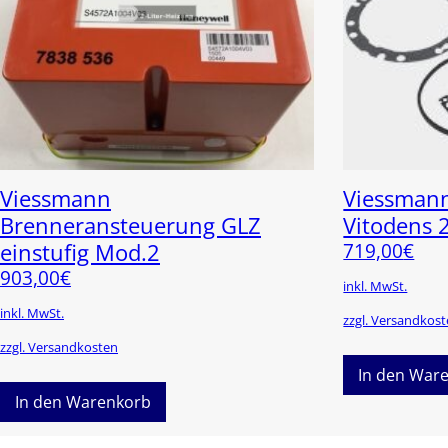
Viessmann
Viessmann
Brenneransteuerung GLZ
Vitodens 
einstufig Mod.2
719,00
€
903,00
€
inkl. MwSt.
inkl. MwSt.
zzgl. Versandkos
zzgl. Versandkosten
In den War
In den Warenkorb