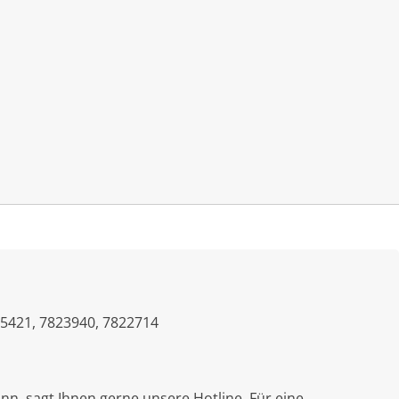
Mein Konto
FAQ
Warenkorb
5421, 7823940, 7822714
nn, sagt Ihnen gerne unsere Hotline. Für eine