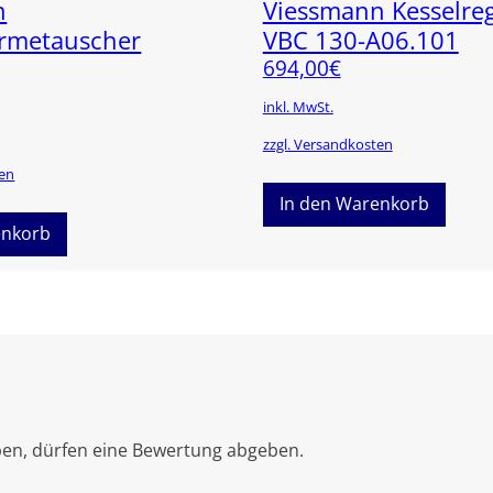
n
Viessmann Kesselre
ärmetauscher
VBC 130-A06.101
694,00
€
inkl. MwSt.
zzgl. Versandkosten
ten
In den Warenkorb
enkorb
ben, dürfen eine Bewertung abgeben.