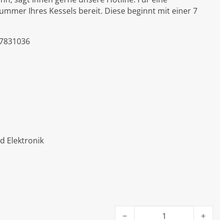
nummer Ihres Kessels bereit. Diese beginnt mit einer 7
 7831036
d Elektronik
Viessmann Radiallüfter Vit