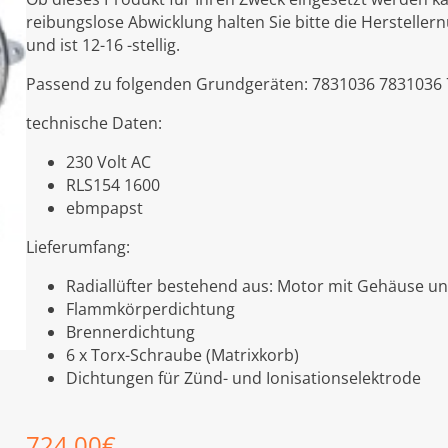
reibungslose Abwicklung halten Sie bitte die Hersteller
und ist 12-16 -stellig.
Passend zu folgenden Grundgeräten: 7831036 7831036
technische Daten:
230 Volt AC
RLS154 1600
ebmpapst
Lieferumfang:
Radiallüfter bestehend aus: Motor mit Gehäuse un
Flammkörperdichtung
Brennerdichtung
6 x Torx-Schraube (Matrixkorb)
Dichtungen für Zünd- und Ionisationselektrode
724,00
€