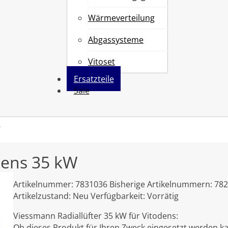
Wärmeverteilung
Abgassysteme
Vitoset
Ersatzteile
Sale
W
dens 35 kW
Artikelnummer:
7831036
Bisherige Artikelnummern:
782
Artikelzustand:
Neu
Verfügbarkeit:
Vorrätig
Viessmann Radiallüfter 35 kW für Vitodens:
Ob dieses Produkt für Ihren Zweck eingesetzt werden ka