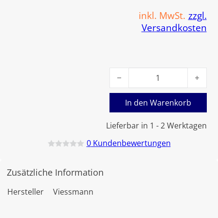
inkl. MwSt.
zzgl.
Versandkosten
Viessmann Röhrenhalterung
In den Warenkorb
Lieferbar in 1 - 2 Werktagen
0
Kundenbewertungen
B
e
w
Zusätzliche Information
e
r
t
Hersteller
Viessmann
e
t
m
i