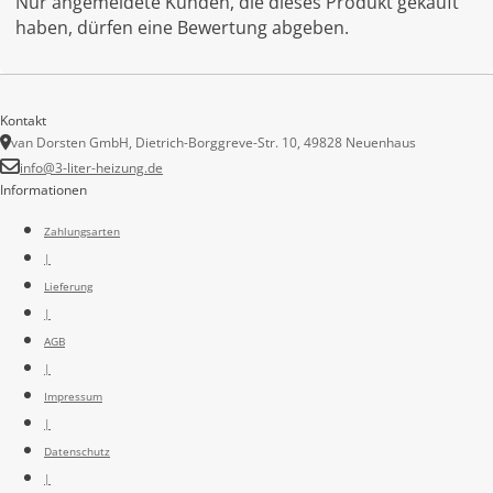
Nur angemeldete Kunden, die dieses Produkt gekauft
haben, dürfen eine Bewertung abgeben.
Kontakt
van Dorsten GmbH, Dietrich-Borggreve-Str. 10, 49828 Neuenhaus
info@3-liter-heizung.de
Informationen
Zahlungsarten
|
Lieferung
|
AGB
|
Impressum
|
Datenschutz
|