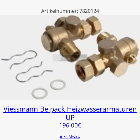
Artikelnummer:
7820124
Viessmann Beipack Heizwasserarmaturen
UP
196,00
€
inkl. MwSt.