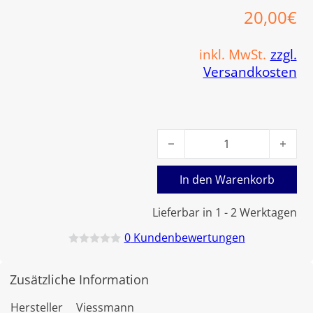
20,00
€
inkl. MwSt.
zzgl.
Versandkosten
Viessmann Rückflussverhinde
In den Warenkorb
Lieferbar in 1 - 2 Werktagen
0
Kundenbewertungen
B
e
w
Zusätzliche Information
e
r
t
Hersteller
Viessmann
e