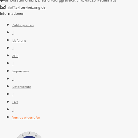
van Dorsten GmbH, Dietrich-Borggreve-Str. 10, 49828 Neuenhaus
info@3-liter-heizung.de
Informationen
Zahlungsarten
|
Lieferung
|
AGB
|
Impressum
|
Datenschutz
|
FAQ
|
Vertrag widerrufen