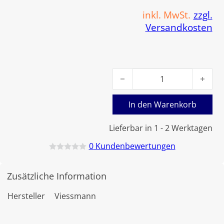
inkl. MwSt.
zzgl.
Versandkosten
Viessmann Rücklaufeinheit 
In den Warenkorb
Lieferbar in 1 - 2 Werktagen
0
Kundenbewertungen
B
e
w
Zusätzliche Information
e
r
t
Hersteller
Viessmann
e
t
m
i