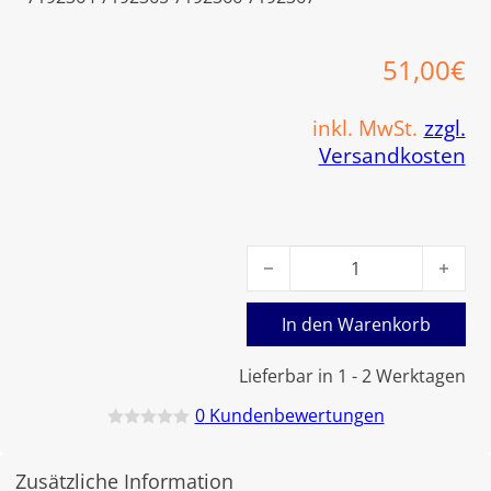
51,00
€
inkl. MwSt.
zzgl.
Versandkosten
Viessmann Rüttelhebel 2 Me
In den Warenkorb
Lieferbar in 1 - 2 Werktagen
0
Kundenbewertungen
B
e
w
Zusätzliche Information
e