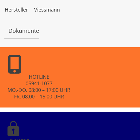
r
t
Hersteller
Viessmann
e
t
m
i
Dokumente
t
0
v
o
n
5
HOTLINE
05941-1077
MO.-DO. 08:00 – 17:00 UHR
FR. 08:00 – 15:00 UHR