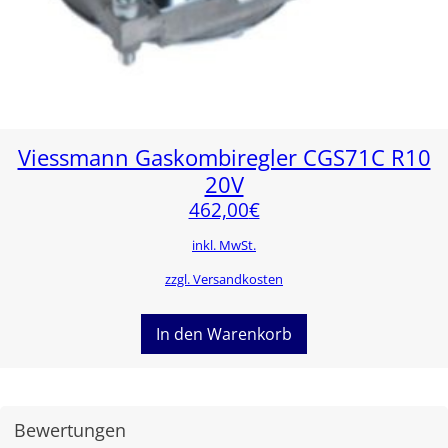
Viessmann Gaskombiregler CGS71C R10
20V
462,00
€
inkl. MwSt.
zzgl. Versandkosten
In den Warenkorb
Bewertungen