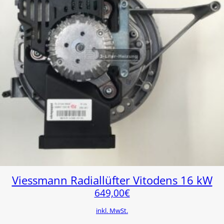
Viessmann Radiallüfter Vitodens 16 kW
649,00
€
inkl. MwSt.