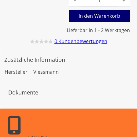
In den Warenkorb
Lieferbar in 1 - 2 Werktagen
0
Kundenbewertungen
B
e
w
Zusätzliche Information
e
r
t
Hersteller
Viessmann
e
t
m
i
Dokumente
t
0
v
o
n
5