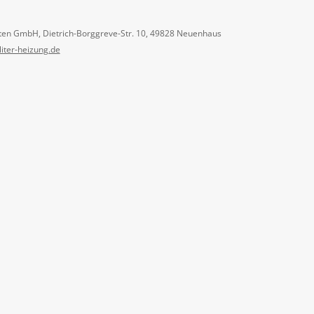
ten GmbH, Dietrich-Borggreve-Str. 10, 49828 Neuenhaus
liter-heizung.de