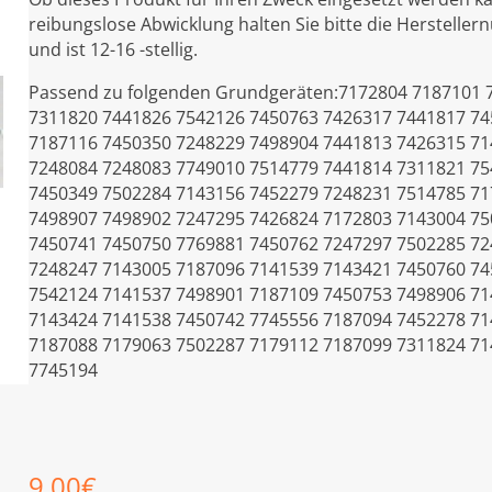
reibungslose Abwicklung halten Sie bitte die Hersteller
und ist 12-16 -stellig.
Passend zu folgenden Grundgeräten:7172804 7187101 
7311820 7441826 7542126 7450763 7426317 7441817 74
7187116 7450350 7248229 7498904 7441813 7426315 71
7248084 7248083 7749010 7514779 7441814 7311821 75
7450349 7502284 7143156 7452279 7248231 7514785 71
7498907 7498902 7247295 7426824 7172803 7143004 75
7450741 7450750 7769881 7450762 7247297 7502285 72
7248247 7143005 7187096 7141539 7143421 7450760 74
7542124 7141537 7498901 7187109 7450753 7498906 71
7143424 7141538 7450742 7745556 7187094 7452278 71
7187088 7179063 7502287 7179112 7187099 7311824 71
7745194
9,00
€