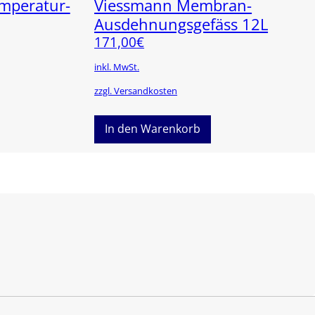
mperatur-
Viessmann Membran-
Ausdehnungsgefäss 12L
171,00
€
inkl. MwSt.
zzgl. Versandkosten
In den Warenkorb