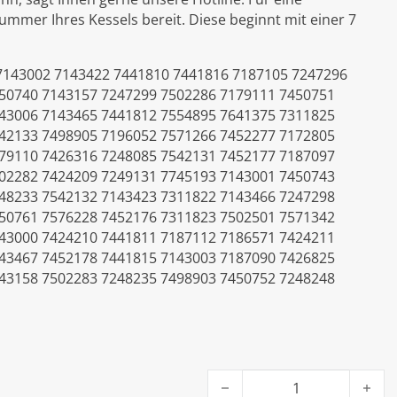
nummer Ihres Kessels bereit. Diese beginnt mit einer 7
7143002 7143422 7441810 7441816 7187105 7247296
50740 7143157 7247299 7502286 7179111 7450751
43006 7143465 7441812 7554895 7641375 7311825
42133 7498905 7196052 7571266 7452277 7172805
79110 7426316 7248085 7542131 7452177 7187097
02282 7424209 7249131 7745193 7143001 7450743
48233 7542132 7143423 7311822 7143466 7247298
50761 7576228 7452176 7311823 7502501 7571342
43000 7424210 7441811 7187112 7186571 7424211
43467 7452178 7441815 7143003 7187090 7426825
43158 7502283 7248235 7498903 7450752 7248248
Viessmann Steckverbinder Nr