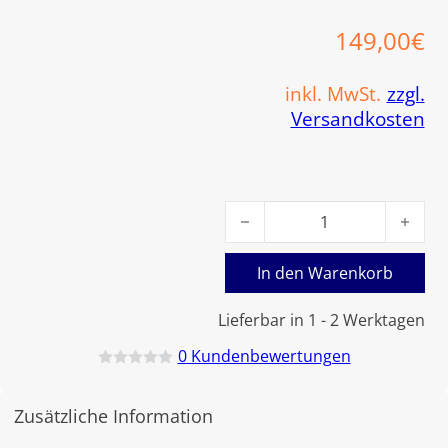
149,00
€
inkl. MwSt.
zzgl.
Versandkosten
Viessmann Transformator M
In den Warenkorb
Lieferbar in 1 - 2 Werktagen
0
Kundenbewertungen
B
e
w
Zusätzliche Information
e
r
t