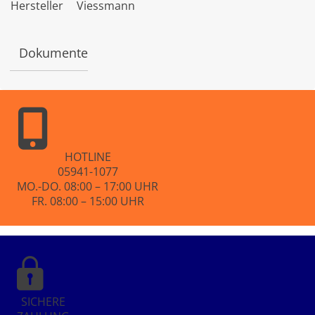
Hersteller
Viessmann
e
t
m
i
Dokumente
t
0
v
o
n
5
HOTLINE
05941-1077
MO.-DO. 08:00 – 17:00 UHR
FR. 08:00 – 15:00 UHR
SICHERE