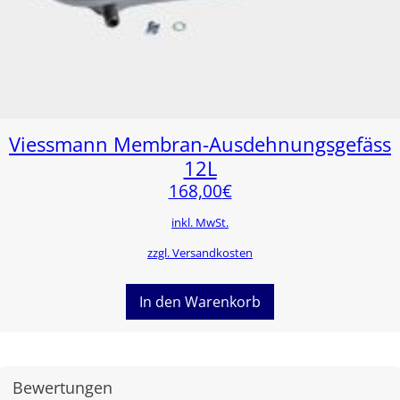
Viessmann Membran-Ausdehnungsgefäss
12L
168,00
€
inkl. MwSt.
zzgl. Versandkosten
In den Warenkorb
Bewertungen