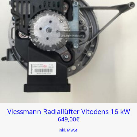
Viessmann Radiallüfter Vitodens 16 kW
649,00
€
inkl. MwSt.