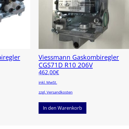
regler
Viessmann Gaskombiregler
CGS71D R10 206V
462,00
€
inkl. MwSt.
zzgl. Versandkosten
In den Warenkorb