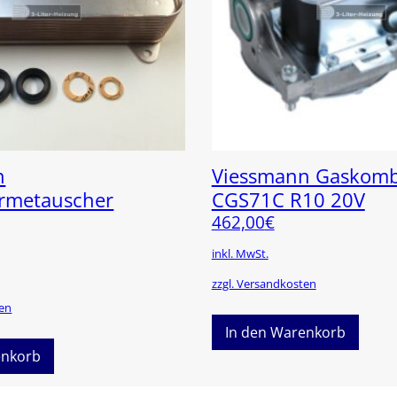
n
Viessmann Gaskombi
ärmetauscher
CGS71C R10 20V
462,00
€
inkl. MwSt.
zzgl. Versandkosten
ten
In den Warenkorb
enkorb