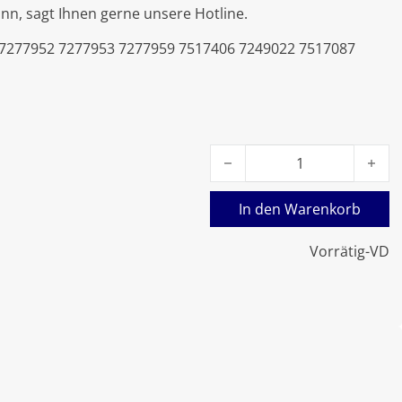
nn, sagt Ihnen gerne unsere Hotline.
 7277952 7277953 7277959 7517406 7249022 7517087
Viessmann Übergangsstück 
In den Warenkorb
Vorrätig-VD