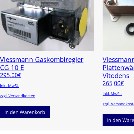
Viessmann Gaskombiregler
Viessman
CG 10 E
Plattenw
295,00
€
Vitodens
265,00
€
inkl. MwSt.
inkl. MwSt.
zzgl. Versandkosten
zzgl. Versandkos
In den Warenkorb
In den War