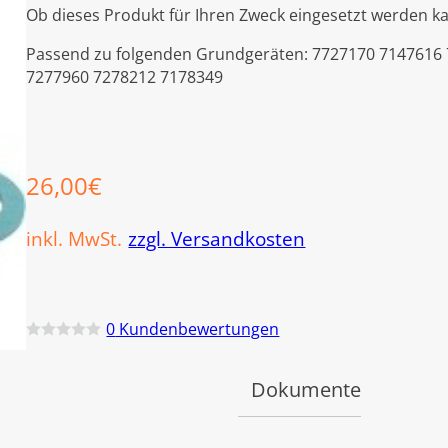
Ob dieses Produkt für Ihren Zweck eingesetzt werden ka
Passend zu folgenden Grundgeräten: 7727170 7147616
7277960 7278212 7178349
26,00
€
inkl. MwSt.
zzgl. Versandkosten
0
Kundenbewertungen
B
e
w
Dokumente
e
r
t
e