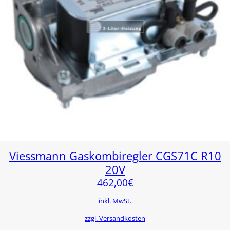
Viessmann Gaskombiregler CGS71C R10
20V
462,00
€
inkl. MwSt.
zzgl. Versandkosten