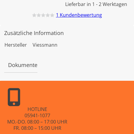
Lieferbar in 1 - 2 Werktagen
1
Kundenbewertung
B
e
w
Zusätzliche Information
e
r
t
Hersteller
Viessmann
e
t
m
i
Dokumente
t
0
v
o
n
5
HOTLINE
05941-1077
MO.-DO. 08:00 – 17:00 UHR
FR. 08:00 – 15:00 UHR