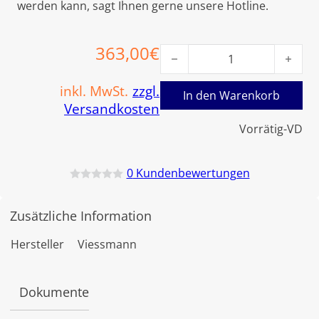
werden kann, sagt Ihnen gerne unsere Hotline.
363,00
€
Viessmann Umwälzpumpe W-
inkl. MwSt.
zzgl.
In den Warenkorb
Versandkosten
Vorrätig-VD
0
Kundenbewertungen
B
e
w
Zusätzliche Information
e
r
t
Hersteller
Viessmann
e
t
m
i
Dokumente
t
0
v