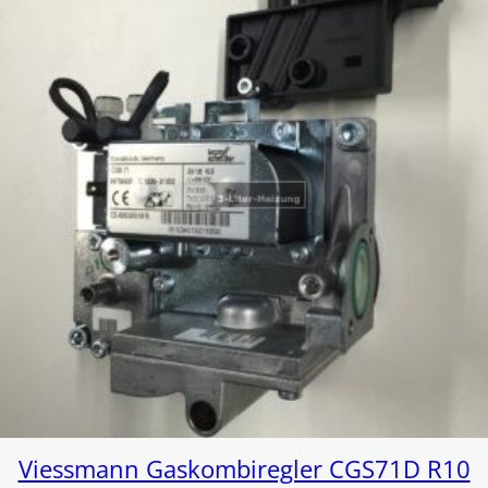
Viessmann Gaskombiregler CGS71D R10