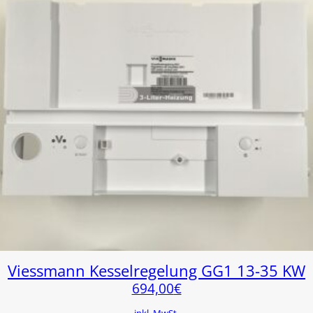
Viessmann Kesselregelung GG1 13-35 KW
694,00
€