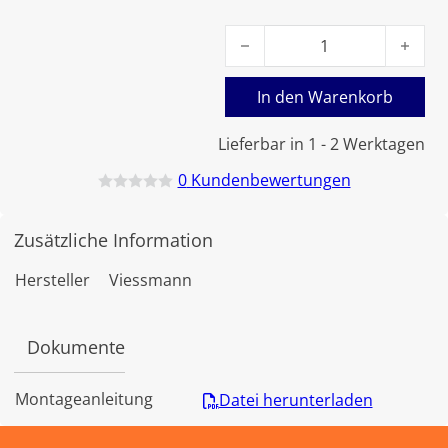
Viessmann Umwälzpumpe W-H
In den Warenkorb
Lieferbar in 1 - 2 Werktagen
0
Kundenbewertungen
B
e
w
Zusätzliche Information
e
r
t
Hersteller
Viessmann
e
t
m
i
Dokumente
t
0
v
o
Montageanleitung
Datei herunterladen
n
5